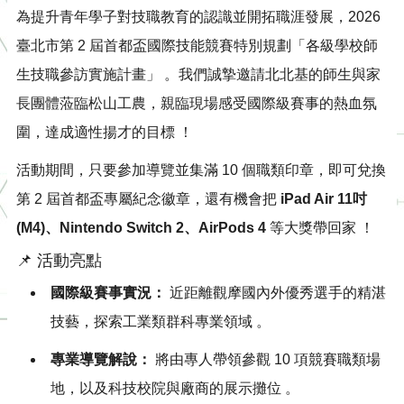
為提升青年學子對技職教育的認識並開拓職涯發展，2026
臺北市第 2 屆首都盃國際技能競賽特別規劃「各級學校師
生技職參訪實施計畫」
。我們誠摯邀請北北基的師生與家
長團體蒞臨松山工農，親臨現場感受國際級賽事的熱血氛
圍，達成適性揚才的目標
！
活動期間，只要參加導覽並集滿 10 個職類印章，即可兌換
第 2 屆首都盃專屬紀念徽章，還有機會把
iPad Air 11吋
(M4)、Nintendo Switch 2、AirPods 4
等大獎帶回家
！
📌 活動亮點
國際級賽事實況：
近距離觀摩國內外優秀選手的精湛
技藝，探索工業類群科專業領域
。
專業導覽解說：
將由專人帶領參觀 10 項競賽職類場
地，以及科技校院與廠商的展示攤位
。