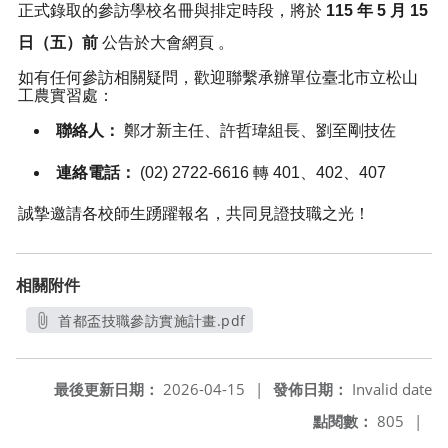
正式錄取的參訪學校名冊與排定時段，將於
115 年 5 月 15
日（五）前
公告於大會網頁
。
如有任何參訪相關疑問，歡迎聯繫承辦單位臺北市立松山
工農實習處：
聯絡人：
鄭才新主任、許哲瑋組長、劉至剛技佐
連絡電話：
(02) 2722-6616 轉 401、402、407
誠摯邀請各校師生踴躍報名，共同見證技職之光！
相關附件
首都盃技職參訪實施計畫.pdf
另開新視窗
最後更新日期：
2026-04-15
|
發佈日期：
Invalid date
點閱數：
805
|