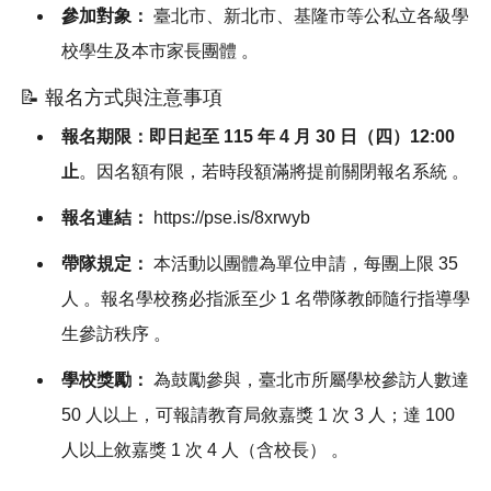
參加對象：
臺北市、新北市、基隆市等公私立各級學
校學生及本市家長團體
。
📝 報名方式與注意事項
報名期限：即日起至 115 年 4 月 30 日（四）12:00
止
。因名額有限，若時段額滿將提前關閉報名系統
。
報名連結：
https://pse.is/8xrwyb
帶隊規定：
本活動以團體為單位申請，每團上限 35
人
。報名學校務必指派至少 1 名帶隊教師隨行指導學
生參訪秩序
。
學校獎勵：
為鼓勵參與，臺北市所屬學校參訪人數達
50 人以上，可報請教育局敘嘉獎 1 次 3 人；達 100
人以上敘嘉獎 1 次 4 人（含校長）
。