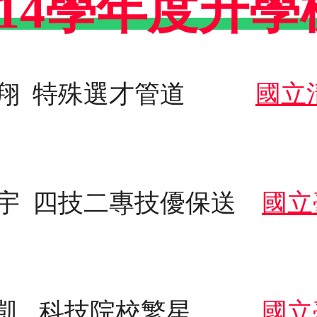
114學年度升
宇翔 特殊選才管道
國立
冠宇 四技二專技優保送
國立
琮凱 科技院校繁星
國立