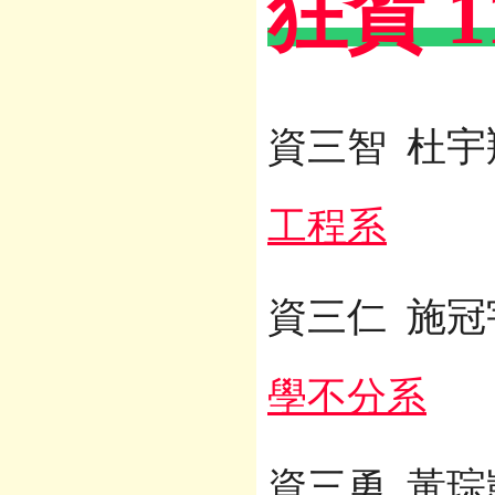
狂賀 
資三智 杜
工程系
資三仁 施
學不分系
資三勇 黃