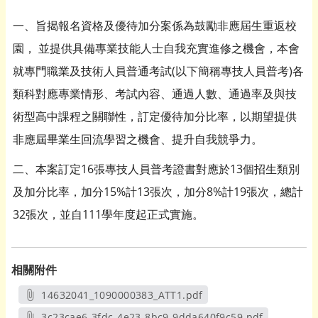
一、旨揭報名資格及優待加分案係為鼓勵非應屆生重返校
園， 並提供具備專業技能人士自我充實進修之機會，本會
就專門職業及技術人員普通考試(以下簡稱專技人員普考)各
類科對應專業情形、考試內容、通過人數、通過率及與技
術型高中課程之關聯性，訂定優待加分比率，以期望提供
非應屆畢業生回流學習之機會、提升自我競爭力。
二、本案訂定16張專技人員普考證書對應於13個招生類別
及加分比率，加分15%計13張次，加分8%計19張次，總計
32張次，並自111學年度起正式實施。
相關附件
14632041_1090000383_ATT1.pdf
另開新視窗
3c23cae6-3fdc-4e23-8bc9-9dda640f9c59.pdf