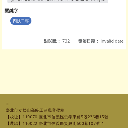
另開新視窗
關鍵字
四技二專
點閱數：
732
|
發佈日期：
Invalid date
:::
臺北市立松山高級工農職業學校
【校址】110070 臺北市信義區忠孝東路5段236巷15號
【農場】110022 臺北市信義區吳興街600巷107號-1