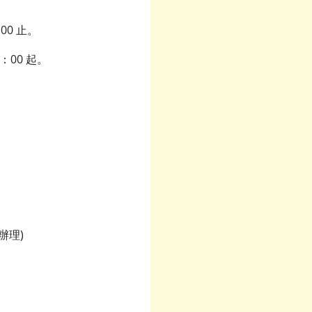
00 止。
：00 起。
辦理)