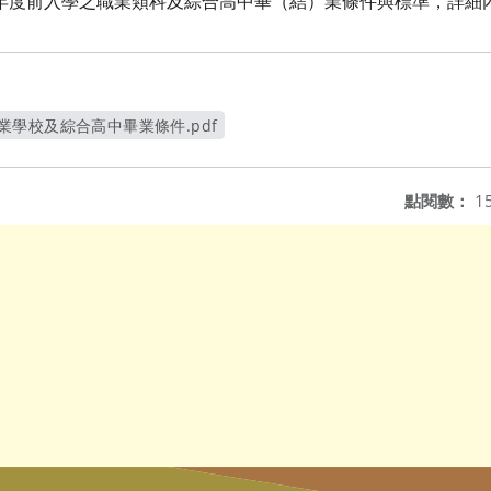
7學年度前入學之職業類科及綜合高中畢（結）業條件與標準，詳
前職業學校及綜合高中畢業條件.pdf
另開新視窗
點閱數：
1