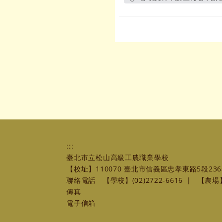
:::
臺北市立松山高級工農職業學校
【校址】110070 臺北市信義區忠孝東路5段236
聯絡電話
【學校】(02)2722-6616
|
【農場】(
傳真
電子信箱