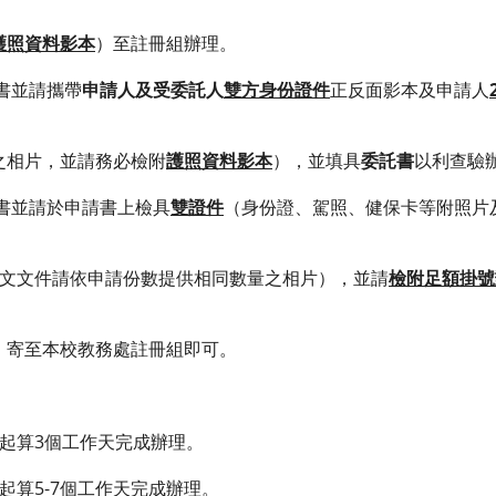
護照資料影本
）至註冊組辦理。
書並請攜帶
申請人及受委託人
雙方身份證件
正反面影本及申請人
，並請務必檢附
護照資料影本
），並填具
委託書
以利查驗
書並請於申請書上檢具
雙證件
（身份證、駕照、健保卡等附照片
文文件請依申請份數提供相同數量之相片），並請
檢附足額掛號
本校教務處註冊組即可。
起算3個工作天完成辦理。
算5-7個工作天完成辦理。