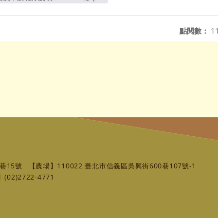
另開新視窗
點閱數：
1
巷15號
【農場】110022 臺北市信義區吳興街600巷107號-1
02)2722-4771