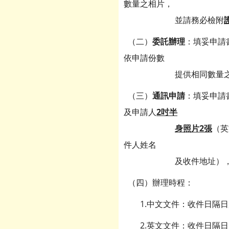
數量之相片，
並請務必檢附
（二）
委託辦理
：填妥申請
依申請份數
提供相同數量之相片
（三）
通訊申請
：填妥申請
及申請人
2吋半
身照片2張
（英
件人姓名
及收件地址），寄至
（四）辦理時程：
1.中文文件：收件日隔日
2.英文文件：收件日隔日起