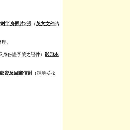
2吋半身照片2張
（
英文文件
請
辦理。
及身份證字號之證件）
影印本
郵資及回郵信封
（請填妥收