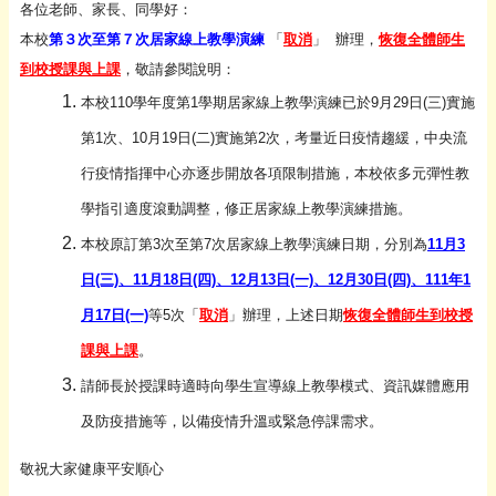
各位老師、家長、同學好：
本校
第３次至第７次居家線上教學演練
「
取消
」 辦理，
恢復全體師生
到校授課與上課
，敬請參閱說明：
本校110學年度第1學期居家線上教學演練已於9月29日(三)
實施
第1次、10月19日(二)實施第2次，考量近日疫情趨緩，
中央流
行疫情指揮中心亦逐步開放各項限制措施，
本校依多元彈性教
學指引適度滾動調整，
修正居家線上教學演練措施。
本校原訂第3次至第7次居家線上教學演練日期，分別為
11月3
日
(三)、11月18日(四)、12月13日(一)、12月30日
(四)、111年1
月17日(一)
等5次「
取消
」辦理，上述日期
恢復全體師生到校授
課與上課
。
請師長於授課時適時向學生
宣導線上教學模式、
資訊媒體應用
及防疫措施等，以備疫情升溫或緊急停課需求。
敬祝大家健康平安順心