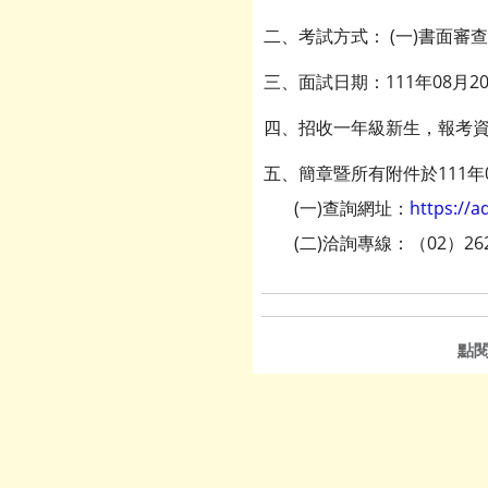
二、考試方式： (一)書面審
三、面試日期：111年08月2
四、招收一年級新生，報考
五、簡章暨所有附件於111
(一)查詢網址：
https://a
(二)洽詢專線：（02）26290
點