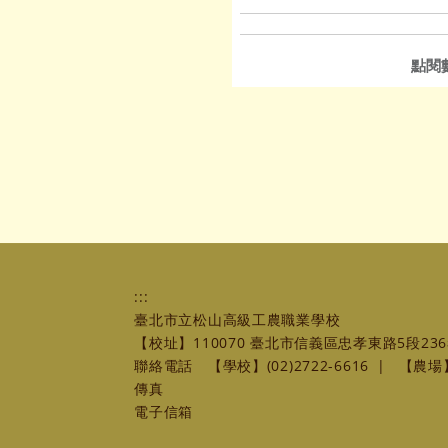
點閱
:::
臺北市立松山高級工農職業學校
【校址】110070 臺北市信義區忠孝東路5段236
聯絡電話
【學校】(02)2722-6616
|
【農場】(
傳真
電子信箱