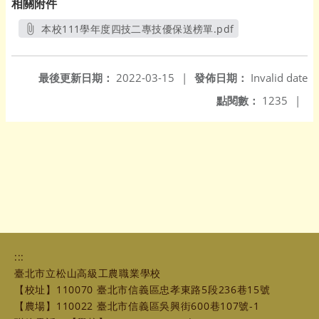
相關附件
本校111學年度四技二專技優保送榜單.pdf
另開新視窗
最後更新日期：
2022-03-15
|
發佈日期：
Invalid date
點閱數：
1235
|
:::
臺北市立松山高級工農職業學校
【校址】110070 臺北市信義區忠孝東路5段236巷15號
【農場】110022 臺北市信義區吳興街600巷107號-1