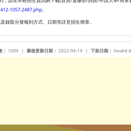
)，請至本校招生資訊網下載(首頁/進修部/四技/申請入學/簡章
p/412-1057-2487.php
。
額及錄取分發報到方式、日期等詳見招生簡章。
數：
1009
|
最後更新日期：
2022-04-19
|
下架日期：
Invalid d