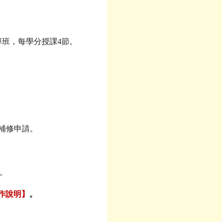
導班，每學分授課4節。
。
補修申請。
。
作說明】
。