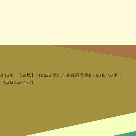
巷15號
【農場】110022 臺北市信義區吳興街600巷107號-1
02)2722-4771