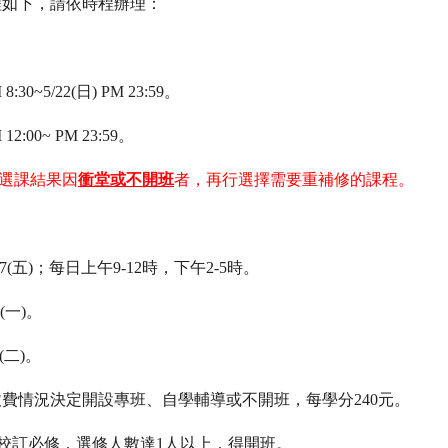
程如下，請依時程辦理：
30~5/22(日) PM 23:59。
:00~ PM 23:59。
選課結果因
衝堂或不開班
者，再行選擇需要重補修的課程。
。
/27(五)；每日上午9-12時，下午2-5時。
(一)。
(二)。
費情況決定開設專班、自學輔導或不開班，每學分240元。
校訂必修，選修人數達1人以上，得開班。