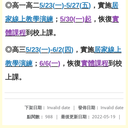
5/23(
)-5/27(
)
◎高一高二
一
五
，實施
居
5/30(
)
家線上教學演練
；
一
起
，恢復
實
體課程
到校上課。
5/23(
)-6/2(
)
◎高三
一
四
，實施
居家線上
6/6(
)
教學演練
；
一
，恢復
實體課程
到校
上課。
下架日期：
Invalid date
|
發佈日期：
Invalid date
點閱數：
988
|
最後更新日期：
2022-05-19
|