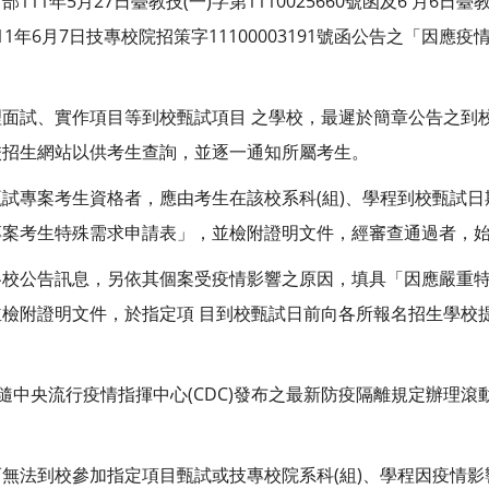
1年5月27日臺教技(一)字第1110025660號函及6 月6日臺教技
1年6月7日技專校院招策字11100003191號函公告之「因應
面試、實作項目等到校甄試項目 之學校，最遲於簡章公告之到
校招生網站以供考生查詢，並逐一通知所屬考生。
試專案考生資格者，應由考生在該校系科(組)、學程到校甄試
案考生特殊需求申請表」，並檢附證明文件，經審查通過者，始
各校公告訊息，另依其個案受疫情影響之原因，填具「因應嚴重
檢附證明文件，於指定項 目到校甄試日前向各所報名招生學校
，隨中央流行疫情指揮中心(CDC)發布之最新防疫隔離規定辦理
無法到校參加指定項目甄試或技專校院系科(組)、學程因疫情