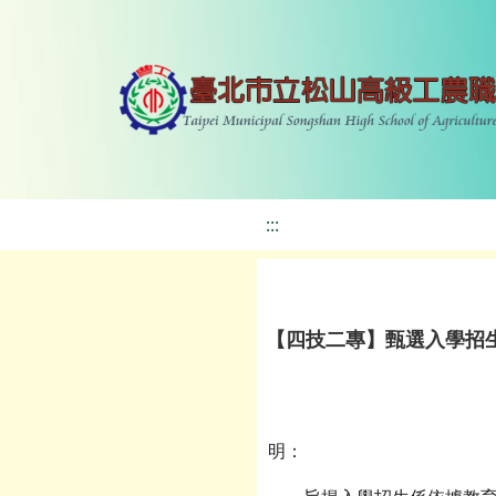
:::
【四技二專】甄選入學招
明：