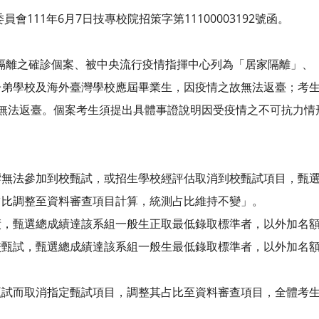
會111年6月7日技專校院招策字第11100003192號函。
：
除隔離之確診個案、被中央流行疫情指揮中心列為「居家隔離」、
子弟學校及海外臺灣學校應屆畢業生，因疫情之故無法返臺；考
天無法返臺。個案考生須提出具體事證說明因受疫情之不可抗力情
響無法參加到校甄試，或招生學校經評估取消到校甄試項目，甄
占比調整至資料審查項目計算，統測占比維持不變」。
績，甄選總成績達該系組一般生正取最低錄取標準者，以外加名
校甄試，甄選總成績達該系組一般生最低錄取標準者，以外加名
甄試而取消指定甄試項目，調整其占比至資料審查項目，全體考