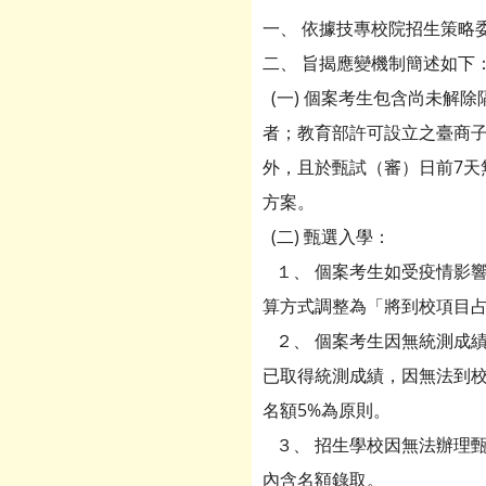
一、 依據技專校院招生策略委員
二、 旨揭應變機制簡述如下
(一) 個案考生包含尚未解
者；教育部許可設立之臺商
外，且於甄試（審）日前7
方案。
(二) 甄選入學：
１、 個案考生如受疫情影
算方式調整為「將到校項目
２、 個案考生因無統測成
已取得統測成績，因無法到
名額5%為原則。
３、 招生學校因無法辦理
內含名額錄取。