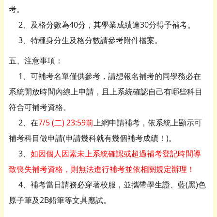
考。
2、及格分數為40分，其學業成績達30分得予補考。
3、特種身分生及格分數請參考附件檔案。
五、注意事項：
1、可補考名單僅供參考，請想報名補考的同學務必在
系統開放時間內線上申請，
且上系統確認自己有哪些科目
符合可補考資格。
2、在
7/5 (二) 23:59前
上網申請補考，依系統上顯示可
補考科目做申請(申請
幾科就有幾個補考成績！)。
3、
如因個人因素未上系統確認或超過補考登記時間導
致喪失補考
資格，則無法進行補考並依相關規定辦理！
4、補考當日請務必穿著校服，並攜帶學生證、藍(黑)色
原子筆
及2B鉛筆等文具應試。