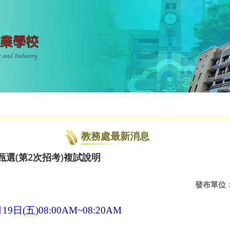
教務處最新消息
甄選(第2次招考)複試說明
發布單位
月
19
日
(
五
)08:00AM~08:20AM