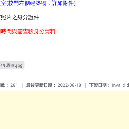
教室
(
校門左側建築物，詳如附件
)
有照片之身分證件
到時間與需查驗身分資料
地配置圖.jpg
窗
閱數：
281
|
最後更新日期：
2022-08-18
|
下架日期：
Invalid d