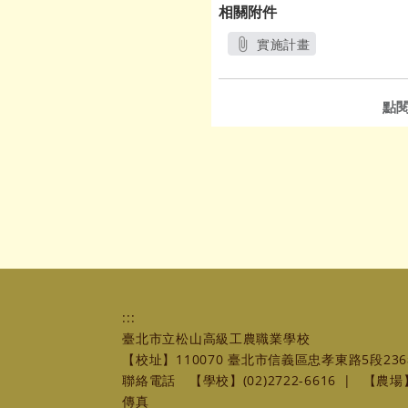
相關附件
實施計畫
另開新視窗
點
:::
臺北市立松山高級工農職業學校
【校址】110070 臺北市信義區忠孝東路5段236
聯絡電話
【學校】(02)2722-6616
|
【農場】(
傳真