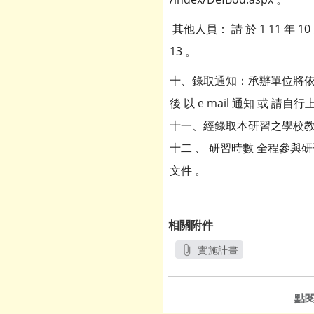
其他人員： 請 於 1 11 年 1
13 。
十、錄取通知：承辦單位將依報
後 以 e mail 通知 或 
十一、經錄取本研習之學校教
十二 、 研習時數 全程參與
文件 。
相關附件
實施計畫
另開新視窗
點