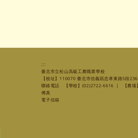
:::
臺北市立松山高級工農職業學校
【校址】110070 臺北市信義區忠孝東路5段236
聯絡電話
【學校】(02)2722-6616
|
【農場】(
傳真
電子信箱