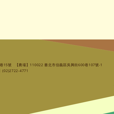
巷15號
【農場】110022 臺北市信義區吳興街600巷107號-1
02)2722-4771