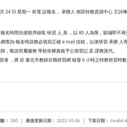
0 月 24 日 星期一 前電 話報名， 承辦人 南區特教資源中心 王詩琳 老師
名時間先後順序錄取 研習 人 員 ，以 80 人為限，額滿即
請自行上網查詢 報名時請務必填寫正確 e mail 信箱，以便研習 承辦
師，敬請所屬服務 學校依權責核予公假登記 及 課務派代。
研習者 ，將 於 臺北市教師在職研習網 核發 6 小時之特教研習
閱數：
280
|
最後更新日期：
2022-10-06
|
下架日期：
Invalid d