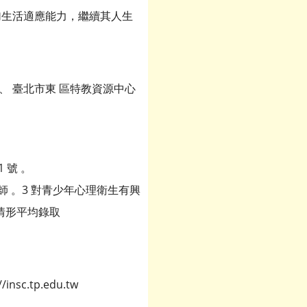
加生活適應能力，繼續其人生
、 臺北市東 區特教資源中心
 號 。
教師 。3 對青少年心理衛生有興
情形平均錄取
c.tp.edu.tw