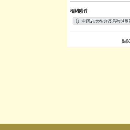
相關附件
中國20大後政經局勢與兩岸
另開新
點