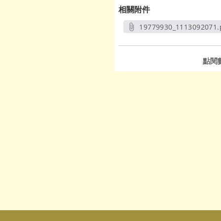
相關附件
19779930_1113092071.
另開新視窗
點閱