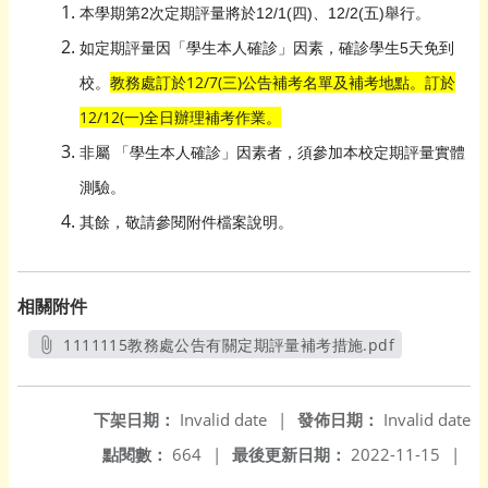
本學期第2次定期評量將於12/1(四)、12/2(五)舉行。
如定期評量因「學生本人確診」
因素，確診學生
5
天免到
訂於12/7(三)公告補考名單及補考地點。訂於
校。
教務處
12/12(
一)全日辦理補考作業。
非屬
「學生本人確診」
因素
者，
須參加本校定期評量實體
測驗。
其餘，敬請參閱附件檔案說明。
相關附件
1111115教務處公告有關定期評量補考措施.pdf
另開新視窗
下架日期：
Invalid date
|
發佈日期：
Invalid date
點閱數：
664
|
最後更新日期：
2022-11-15
|