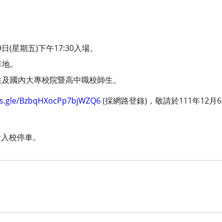
9日(星期五)下午17:30入場。
草地。
生及國內大專校院暨高中職校師生。
ms.gle/BzbqHXocPp7bjWZQ6
(採網路登錄)，敬請於111年12月
卡入校停車。