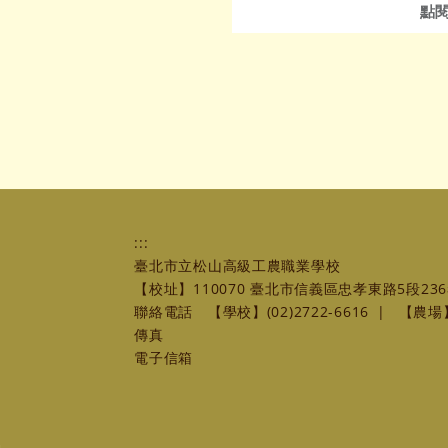
點
:::
臺北市立松山高級工農職業學校
【校址】110070 臺北市信義區忠孝東路5段236
聯絡電話
【學校】(02)2722-6616
|
【農場】(
傳真
電子信箱