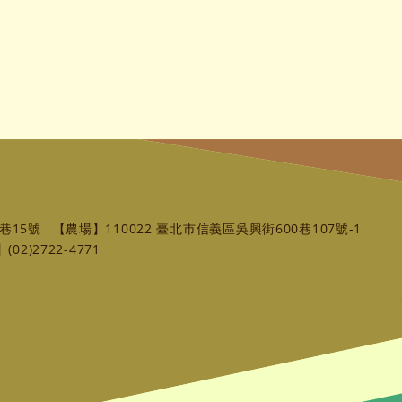
巷15號
【農場】110022 臺北市信義區吳興街600巷107號-1
02)2722-4771