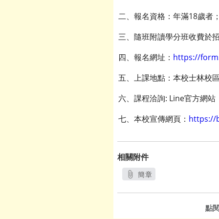
二、報名資格：年滿18歲者
三、隨班附讀學分班收費於招
四、報名網址：
https://fo
五、上課地點：本校士林校區(
六、課程洽詢: Line官方網站：@
七、本校宣傳網頁：
https:/
相關附件
簡章
另開新視窗
點