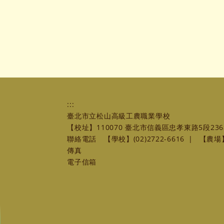
:::
臺北市立松山高級工農職業學校
【校址】110070 臺北市信義區忠孝東路5段236
聯絡電話
【學校】(02)2722-6616
|
【農場】(
傳真
電子信箱