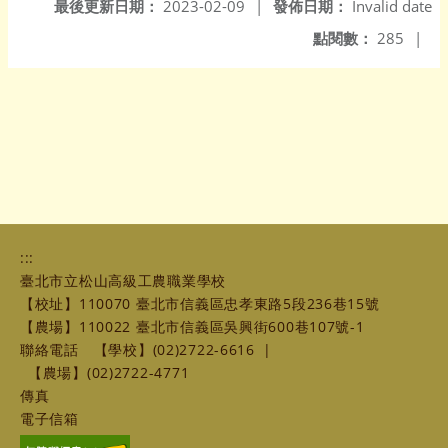
最後更新日期：
2023-02-09
|
發佈日期：
Invalid date
點閱數：
285
|
:::
臺北市立松山高級工農職業學校
【校址】110070 臺北市信義區忠孝東路5段236巷15號
【農場】110022 臺北市信義區吳興街600巷107號-1
聯絡電話
【學校】(02)2722-6616
|
【農場】(02)2722-4771
傳真
電子信箱