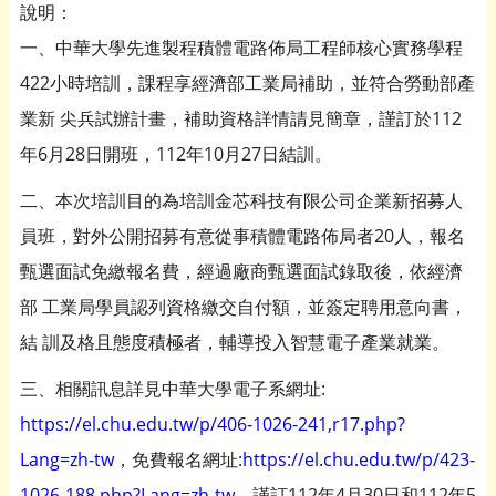
說明：
一、中華大學先進製程積體電路佈局工程師核心實務學程
422小時培訓，課程享經濟部工業局補助，並符合勞動部產
業新 尖兵試辦計畫，補助資格詳情請見簡章，謹訂於112
年6月28日開班，112年10月27日結訓。
二、本次培訓目的為培訓金芯科技有限公司企業新招募人
員班，對外公開招募有意從事積體電路佈局者20人，報名
甄選面試免繳報名費，經過廠商甄選面試錄取後，依經濟
部 工業局學員認列資格繳交自付額，並簽定聘用意向書，
結 訓及格且態度積極者，輔導投入智慧電子產業就業。
三、相關訊息詳見中華大學電子系網址:
https://el.chu.edu.tw/p/406-1026-241,r17.php?
Lang=zh-tw
，免費報名網址:
https://el.chu.edu.tw/p/423-
1026-188.php?Lang=zh-tw
，謹訂112年4月30日和112年5