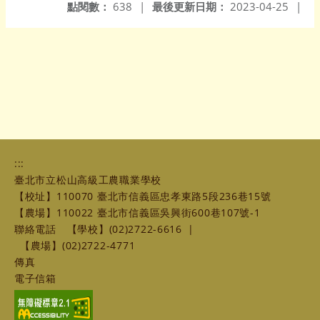
點閱數：
638
|
最後更新日期：
2023-04-25
|
:::
臺北市立松山高級工農職業學校
【校址】110070 臺北市信義區忠孝東路5段236巷15號
【農場】110022 臺北市信義區吳興街600巷107號-1
聯絡電話
【學校】(02)2722-6616
|
【農場】(02)2722-4771
傳真
電子信箱