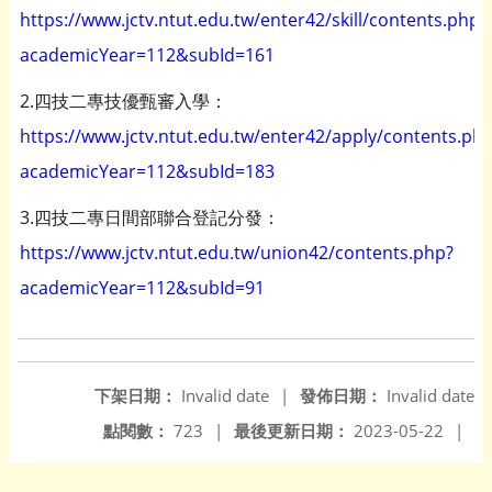
https://www.jctv.ntut.edu.tw/enter42/skill/contents.php?
academicYear=112&subId=161
2.四技二專技優甄審入學：
h
ttps://www.jctv.ntut.edu.tw/enter42/apply/contents.ph
academicYear=112&subId=183
3.四技二專日間部聯合登記分發：
https://www.jctv.ntut.edu.tw/union42/contents.php?
academicYear=112&subId=91
下架日期：
Invalid date
|
發佈日期：
Invalid date
點閱數：
723
|
最後更新日期：
2023-05-22
|