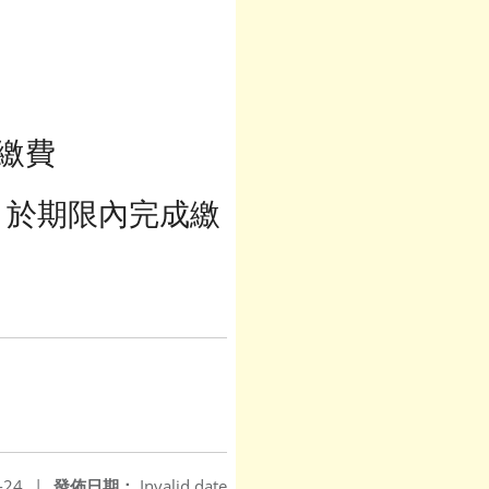
組繳費
，於期限內完成繳
-24
|
發佈日期：
Invalid date