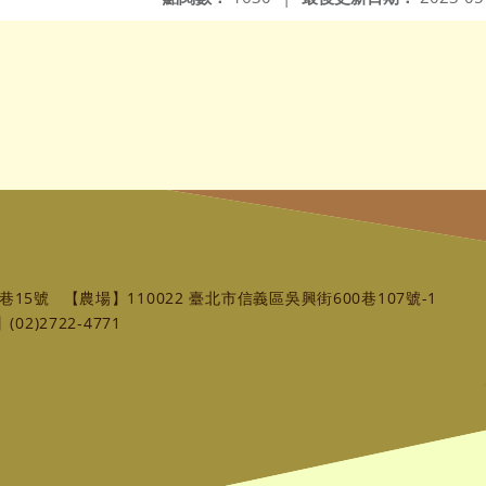
巷15號
【農場】110022 臺北市信義區吳興街600巷107號-1
02)2722-4771