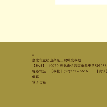
:::
臺北市立松山高級工農職業學校
【校址】110070 臺北市信義區忠孝東路5段236
聯絡電話
【學校】(02)2722-6616
|
【農場】(
傳真
電子信箱