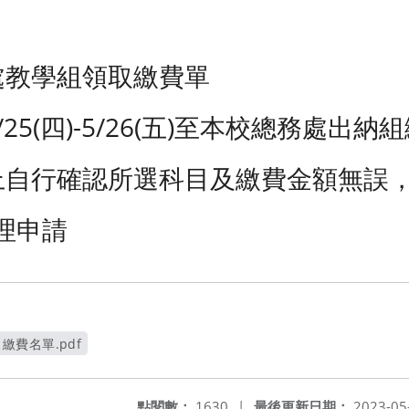
處教學組領取繳費單
/25(四)-5/26(五)至本校總務處出納
單上自行確認所選科目及繳費金額無誤
理申請
繳費名單.pdf
另開新視窗
點閱數：
1630
|
最後更新日期：
2023-05