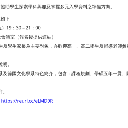
期協助學生探索學科興趣及掌握多元入學資料之準備方向。
訊如下：
）19：30～21：00
t 線上會議室（報名後提供連結）
三學生及學生家長為主要對象，亦歡迎高一、高二學生及輔導老師參
說明。
系及德國文化學系特色簡介，包含：課程規劃、學碩五年一貫、
商。
群
https://reurl.cc/eLMD9R