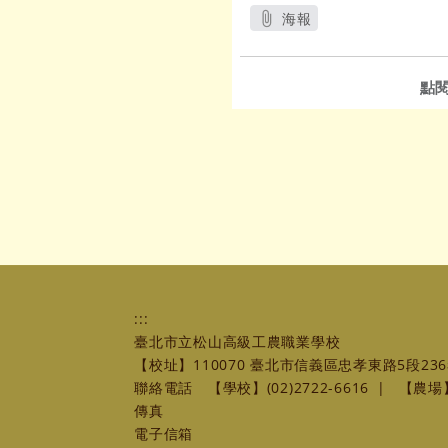
海報
另開新視窗
點
:::
臺北市立松山高級工農職業學校
【校址】110070 臺北市信義區忠孝東路5段236
聯絡電話
【學校】(02)2722-6616
|
【農場】(
傳真
電子信箱