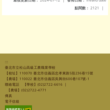
最後更新日期：
2024-07-12
|
發佈日期：
Invalid date
點閱數：
2121
|
:::
臺北市立松山高級工農職業學校
【校址】110070 臺北市信義區忠孝東路5段236巷15號
【農場】110022 臺北市信義區吳興街600巷107號-1
聯絡電話
【學校】(02)2722-6616
|
【農場】(02)2722-4771
傳真
電子信箱