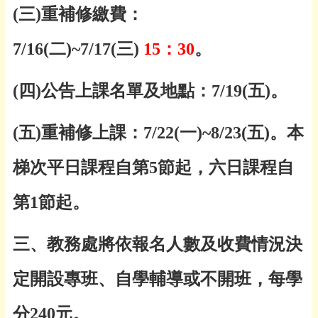
(
三
)
重補修繳費：
7/16(
二
)~7/17(
三
)
15
：
30
。
(
四
)
公告上課名單及地點：
7/19(
五
)
。
(
五
)
重補修上課：
7/22(
一
)~8/23(
五
)
。本
梯次平日課程自第
5
節起，六日課程自
第
1
節起。
三、教務處將依報名人數及收費情況決
定開設專班、自學輔導或不開班，每學
分
240
元。