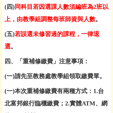
(
四
)
同科目若因選課人數須編班為
2
班以
上，由教學組調整每班師資與人數
。
(
五
)
若誤選未修習過的課程，一律退
選
。
四、「
重補修繳費
」注意事項：
(
一
)
請先至教務處教學組領取繳費單。
(
一
)
本次重補修繳費有兩種方式：
1.
台
北富邦銀行臨櫃繳費；
2.
實體
ATM
、網