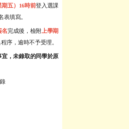
星期五）
16
時前
登入選課
名表填寫。
簽名
完成後，檢附
上學期
名程序，逾時不予受理。
事宜，未錄取的同學於原
錄