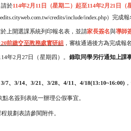
：請於
114
年
2
月
11
日（星期二）起至
114
年
2
月
21
日（
redits.cityweb.com.tw/credits/include/index.php
）完成報
請於上開選課系統列印報名表，並請
家長簽名
與
導師
)16:20前繳交至教務處實研組
，審核通過後方為完成報
114
年
2
月
27
日（星期四）。
錄取同學另行通知上課
。
：
3/7、3/14、3/21、3/28、4/11、4/18(13:10~16:00)
，
依點名簽到表統一辦理公假事宜。
程規劃表請參閱附件。