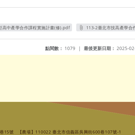
型高中產學合作課程實施計畫(修).pdf
113-2臺北市技高產學合作
另開新視窗
另開
點閱數：
1079
|
最後更新日期：
2025-02
巷15號
【農場】110022 臺北市信義區吳興街600巷107號-1