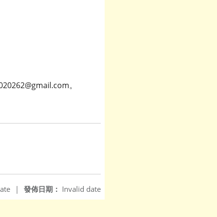
62@gmail.com。
ate
|
發佈日期：
Invalid date