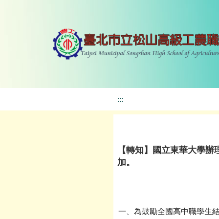
:::
【轉知】國立東華大學辦理
加。
一、為鼓勵全國高中職學生結