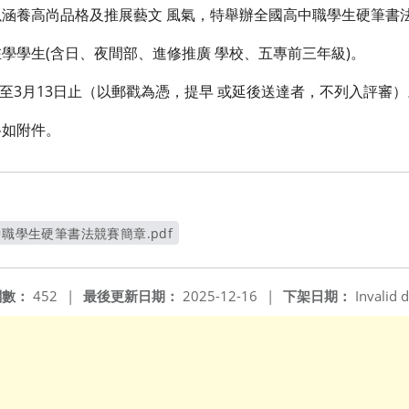
涵養高尚品格及推展藝文 風氣，特舉辦全國高中職學生硬筆書
學學生(含日、夜間部、進修推廣 學校、五專前三年級)。
日至3月13日止（以郵戳為憑，提早 或延後送達者，不列入評審
格如附件。
中職學生硬筆書法競賽簡章.pdf
另開新視窗
閱數：
452
|
最後更新日期：
2025-12-16
|
下架日期：
Invalid d