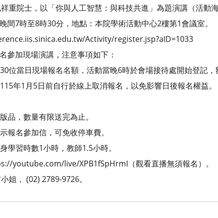
孔祥重院士，以「你與人工智慧：與科技共進」為題演講（活動
日晚間7時至8時30分，地點：本院學術活動中心2樓第1會議室。
.iis.sinica.edu.tw/Activity/register.jsp?aID=1033
前報名參加現場演講，注意事項如下：
30位當日現場報名名額，活動當晚6時於會場接待處開始登記，
115年1月5日前自行於線上取消報名，以免影響日後報名權益。
出版品，數量有限送完為止。
出示報名參加信，可免收停車費。
身學習時數1小時，教師1.5小時。
/youtube.com/live/XPB1fSpHrmI（觀看直播無須報名）。
(02) 2789-9726。