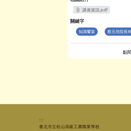
講座資訊.pdf
另開新視窗
關鍵字
知識饗宴
蔡元培院長
點
:::
臺北市立松山高級工農職業學校