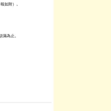
海報如附）。
額滿為止。