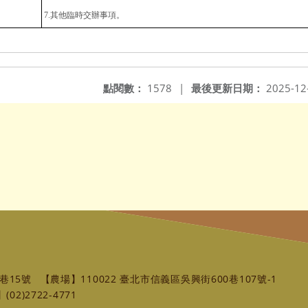
7.
其他臨時交辦事項。
點閱數：
1578
|
最後更新日期：
2025-12
巷15號
【農場】110022 臺北市信義區吳興街600巷107號-1
02)2722-4771