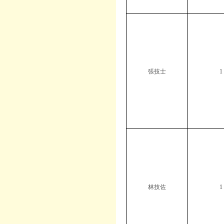
張技士
1
林技佐
1