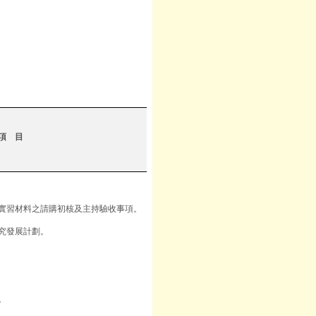
項 目
實習材料之請購初核及主持驗收事項。
究發展計劃。
。