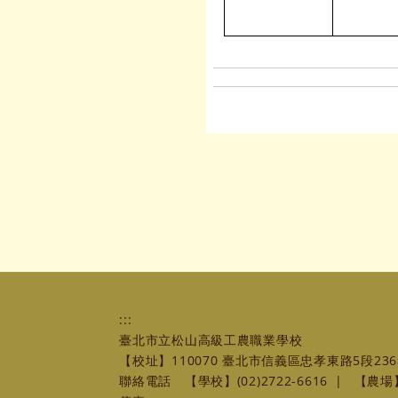
:::
臺北市立松山高級工農職業學校
【校址】110070 臺北市信義區忠孝東路5段236
聯絡電話
【學校】(02)2722-6616
|
【農場】(