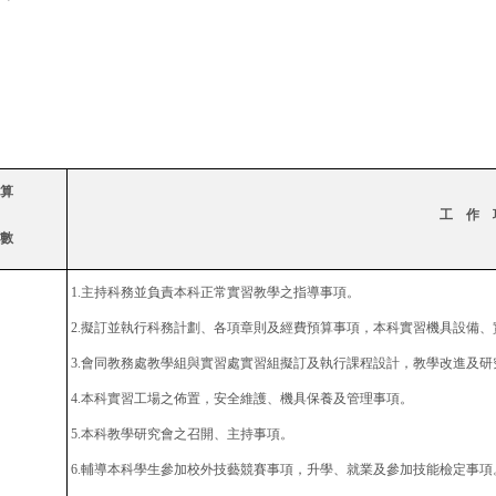
算
工 作 
數
1.
主持科務並負責本科正常實習教學之指導事項。
2.
擬訂並執行科務計劃、各項章則及經費預算事項，本科實習機具設備、
3.
會同教務處教學組與實習處實習組擬訂及執行課程設計，教學改進及研
4.
本科實習工場之佈置，安全維護、機具保養及管理事項。
5.
本科教學研究會之召開、主持事項。
6.
輔導本科學生參加校外技藝競賽事項，升學、就業及參加技能檢定事項