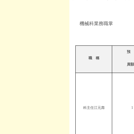
機械科業務職掌
預 
職 稱
員額
科主任江元壽
1