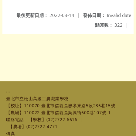
另開新視窗
最後更新日期：
2022-03-14
|
發佈日期：
Invalid date
點閱數：
322
|
:::
臺北市立松山高級工農職業學校
【校址】110070 臺北市信義區忠孝東路5段236巷15號
【農場】110022 臺北市信義區吳興街600巷107號-1
聯絡電話
【學校】(02)2722-6616
|
【農場】(02)2722-4771
傳真