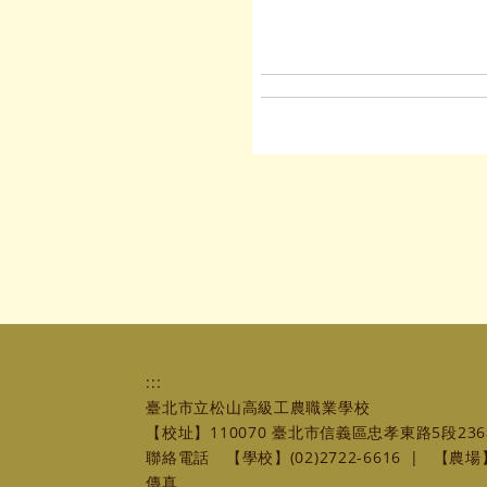
:::
臺北市立松山高級工農職業學校
【校址】110070 臺北市信義區忠孝東路5段236
聯絡電話
【學校】(02)2722-6616
|
【農場】(
傳真