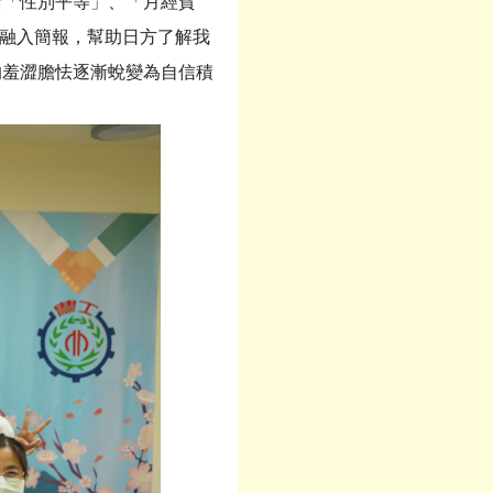
「性別平等」、「月經貧
」融入簡報，幫助日方了解我
的羞澀膽怯逐漸蛻變為自信積