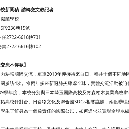
學校新聞稿
請轉交文教記者
農職業學校
段236巷15號
722-6616轉731
722-6616轉102
】
際交流不停歇】
力耕耘國際交流，單單2019年便接待來自日、韓共十個不同地區
出國參訪4次。惟兩年多來新冠肺炎肆虐全球，實體交流活動被迫
09學年度，本校分別與日本埼玉國際高校及青森柏木農業高校辦
拓高校針對台、日食物文化及聯合國SDGs相關議題，兩度辦
助學生了解身為一個負責任的國際公民，如何追求並實現全球永