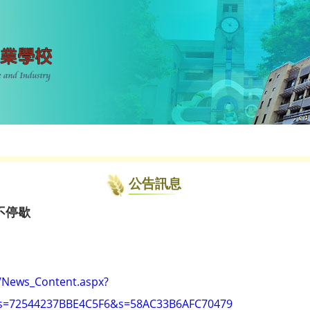
公告訊息
不停歇
i/News_Content.aspx?
=72544237BBE4C5F6&s=58AC33B6AFC70479