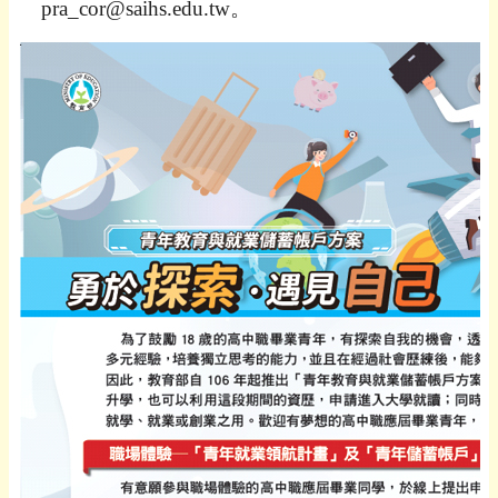
pra_cor@saihs.edu.tw
。