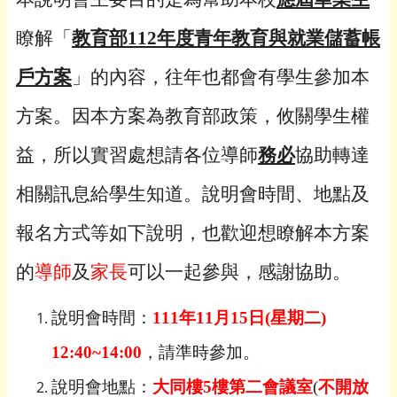
瞭解「
教育部112年度青年教育與就業儲蓄帳
戶方案
」的內容，往年也都會有學生參加本
方案。因本方案為教育部政策，攸關學生權
益，所以實習處想請各位導師
務必
協助轉達
相關訊息給學生知道。說明會時間、地點及
報名方式等如下說明，也歡迎想瞭解本方案
的
導師
及
家長
可以一起參與，感謝協助。
說明會時間：
111
年
11
月
15
日
(
星期二
)
12:40~14:00
，請準時參加。
說明會地點：
大同樓
5
樓第二會議室
(
不開放