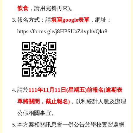
飲食
，請用完餐再來
)
。
報名方式：請
填寫
google
表單
，網址：
https://forms.gle/j8HPSUaZ4vphvQkr8
請於
111
年
11
月
11
日
(
星期五
)
前報名
(
逾期表
單將關閉，截止報名
)
，以利統計人數及辦理
公假相關事宜。
本方案相關訊息會一併公告於學校實習處網