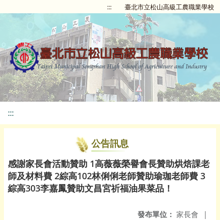
:::
臺北市立松山高級工農職業學校
:::
公告訊息
感謝家長會活動贊助 1高薇薇榮譽會長贊助烘焙課老
師及材料費 2綜高102林俐俐老師贊助瑜珈老師費 3
綜高303李嘉鳳贊助文昌宮祈福油果菜品！
發布單位：
家長會
|