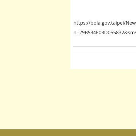
https://bola.gov.taipei/Ne
n=29B534E03D055832&sms