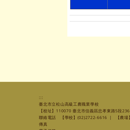
:::
臺北市立松山高級工農職業學校
【校址】110070 臺北市信義區忠孝東路5段236
聯絡電話
【學校】(02)2722-6616
|
【農場】(
傳真