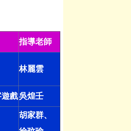
指導老師
林麗雲
字遊戲
吳煌壬
胡家群、