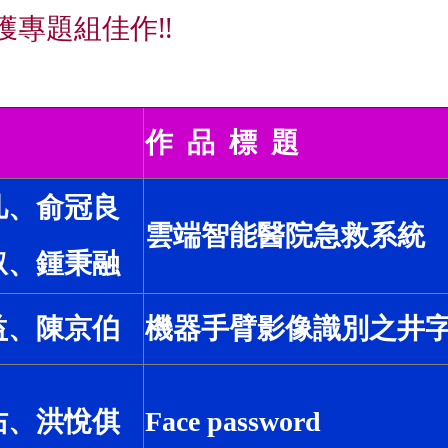
專題組佳作!!
作 品 標 題
凡、俞冠良
雲端智能醫院急救系統
叡、鍾秉融
益、陳京伯
機器手臂影像識別之井
佑、洪悅倛
Face password