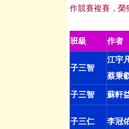
作競賽複賽，榮獲
班級
作者
江宇
子三智
蔡秉
子三智
蘇軒
子三仁
李冠