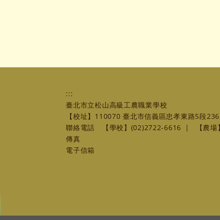
:::
臺北市立松山高級工農職業學校
【校址】110070 臺北市信義區忠孝東路5段236
聯絡電話
【學校】(02)2722-6616
|
【農場】(
傳真
電子信箱