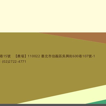
巷15號
【農場】110022 臺北市信義區吳興街600巷107號-1
02)2722-4771