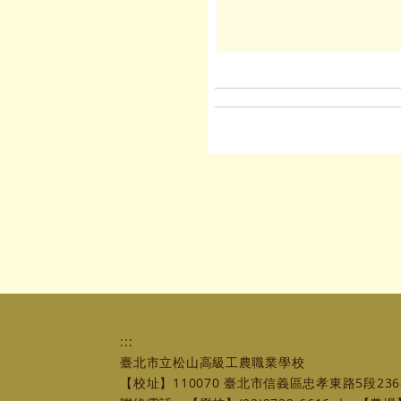
:::
臺北市立松山高級工農職業學校
【校址】110070 臺北市信義區忠孝東路5段236