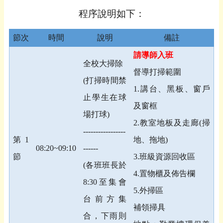
程序說明如下：
節次
時間
說明
備註
請導師入班
全校大掃除
督導打掃範圍
(
打掃時間禁
1.
講台、黑板、窗戶
止學生在球
及窗框
場打球
)
2.
教室地板及走廊
(
掃
-----------------
第
1
地、拖地
)
08:20~09:10
------
節
3.
班級資源回收區
(
各班班長於
4.
置物櫃及佈告欄
8:30
至集會
5.
外掃區
台前方集
補領掃具
合，下雨則