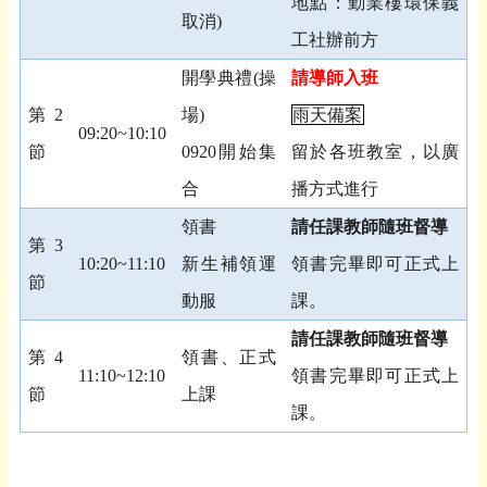
地點：勤業樓環保義
取消
)
工社辦前方
開學典禮
(
操
請導師入班
第
2
場
)
雨天備案
09:20~10:10
節
0920
開始集
留於各班教室，以廣
合
播方式進行
領書
請任課教師隨班督導
第
3
10:20~11:10
新生補領運
領書完畢即可正式上
節
動服
課。
請任課教師隨班督導
第
4
領書、正式
11:10~12:10
領書完畢即可正式上
節
上課
課。