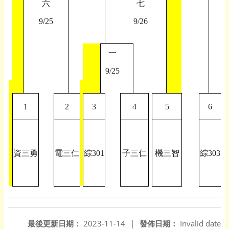
六
七
9/25
9/26
一
9/25
1
2
3
4
5
6
資三勇
電三仁
綜301
子三仁
機三智
綜303
最後更新日期：
2023-11-14
|
發佈日期：
Invalid date