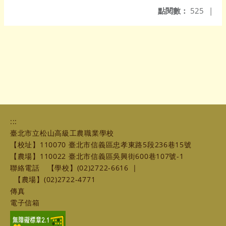
點閱數：
525
|
:::
臺北市立松山高級工農職業學校
【校址】110070 臺北市信義區忠孝東路5段236巷15號
【農場】110022 臺北市信義區吳興街600巷107號-1
聯絡電話
【學校】(02)2722-6616
|
【農場】(02)2722-4771
傳真
電子信箱