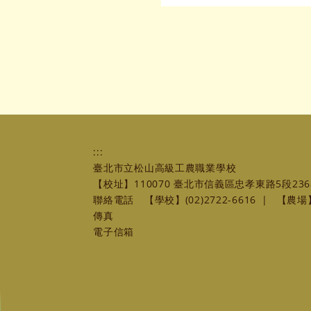
:::
臺北市立松山高級工農職業學校
【校址】110070 臺北市信義區忠孝東路5段236
聯絡電話
【學校】(02)2722-6616
|
【農場】(
傳真
電子信箱