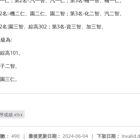
加一仁；第2名-:汽一智、汽一仁；第3名-機一智、機一仁。
第2名:-機二仁、園二仁、園二智；第3名-化二智、汽二智。
第2名:園三智、綜高302；第3名-資三智、加三智。
級為:
綜高101。
、子二智。
、園三仁。
序成績.xlsx
窗
閱數：
490
|
最後更新日期：
2024-06-04
|
下架日期：
Invalid d