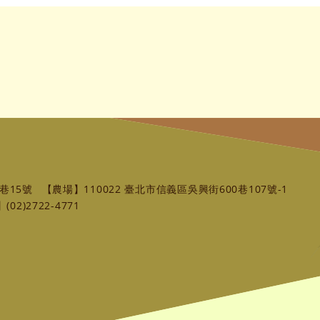
巷15號
【農場】110022 臺北市信義區吳興街600巷107號-1
02)2722-4771