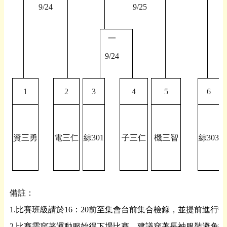
9/24
9/25
一
9/24
1
2
3
4
5
6
資三勇
電三仁
綜301
子三仁
機三智
綜303
備註：
1.
比賽班級請於
16
：
20
前至集會台前集合檢錄，並提前進行熱
2.
比賽需穿著運動服始得下場比賽，建議穿著長袖服裝避免擦