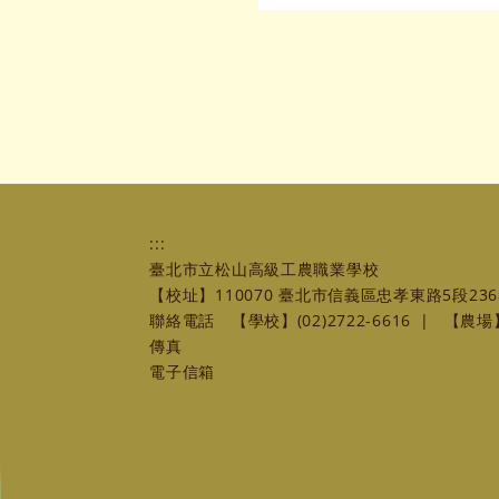
:::
臺北市立松山高級工農職業學校
【校址】110070 臺北市信義區忠孝東路5段236
聯絡電話
【學校】(02)2722-6616
|
【農場】(
傳真
電子信箱