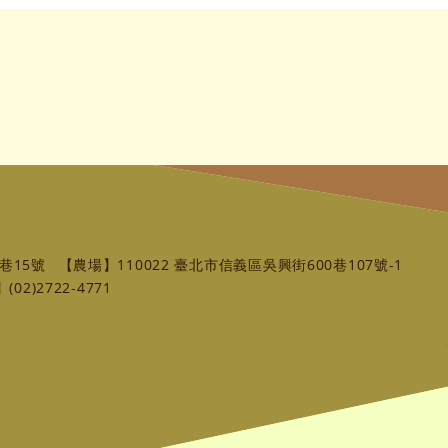
巷15號
【農場】110022 臺北市信義區吳興街600巷107號-1
02)2722-4771