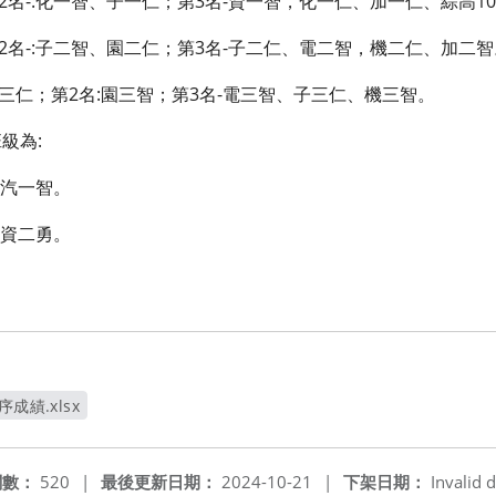
第2名-:化一智、子一仁；第3名-資一智，化一仁、加一仁、綜高10
；第2名-:子二智、園二仁；第3名-子二仁、電二智，機二仁、加二
、園三仁；第2名:園三智；第3名-電三智、子三仁、機三智。
級為:
、汽一智。
、資二勇。
序成績.xlsx
窗
閱數：
520
|
最後更新日期：
2024-10-21
|
下架日期：
Invalid d