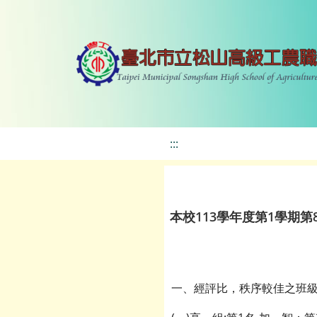
:::
本校113學年度第1學期第8
一、經評比，秩序較佳之班級