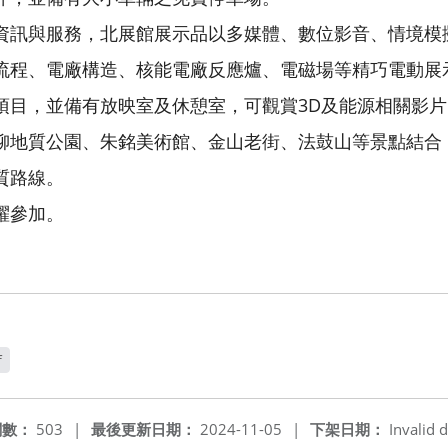
資訊與服務，北展館展示品以多媒體、數位影音、情境模
流程、電廠構造、核能電廠反應爐、電磁場等精巧電動展
項目，並備有放映室及休憩室，可觀賞3D及能源相關影
柳地質公園、朱銘美術館、金山老街、法鼓山等景點結合
質路線。
躍參加。
f
新視窗
閱數：
503
|
最後更新日期：
2024-11-05
|
下架日期：
Invalid d