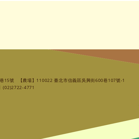
巷15號
【農場】110022 臺北市信義區吳興街600巷107號-1
02)2722-4771