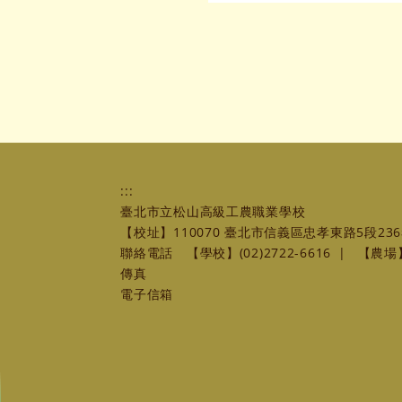
:::
臺北市立松山高級工農職業學校
【校址】110070 臺北市信義區忠孝東路5段236
聯絡電話
【學校】(02)2722-6616
|
【農場】(
傳真
電子信箱