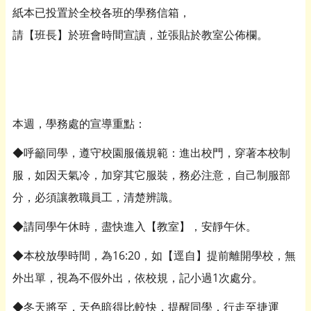
紙本已投置於全校各班的學務信箱，
請【班長】於班會時間宣讀，並張貼於教室公佈欄。
本週，學務處的宣導重點：
◆呼籲同學，遵守校園服儀規範：進出校門，穿著本校制
服，如因天氣冷，加穿其它服裝，務必注意，自己制服部
分，必須讓教職員工，清楚辨識。
◆請同學午休時，盡快進入【教室】，安靜午休。
◆本校放學時間，為16:20，如【逕自】提前離開學校，無
外出單，視為不假外出，依校規，記小過1次處分。
◆冬天將至，天色暗得比較快，提醒同學，行走至捷運